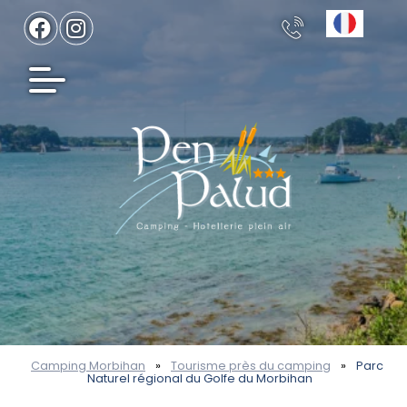
Camping Morbihan
»
Tourisme près du camping
»
Parc
Naturel régional du Golfe du Morbihan