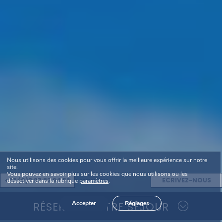
Nous utilisons des cookies pour vous offrir la meilleure expérience sur notre
site.
Vous pouvez en savoir plus sur les cookies que nous utilisons ou les
+33 (0)2 97 82 94 56
ECRIVEZ-NOUS
désactiver dans la rubrique
paramètres
.
Accepter
Réglages
RÉSERVEZ VOTRE SÉJOUR