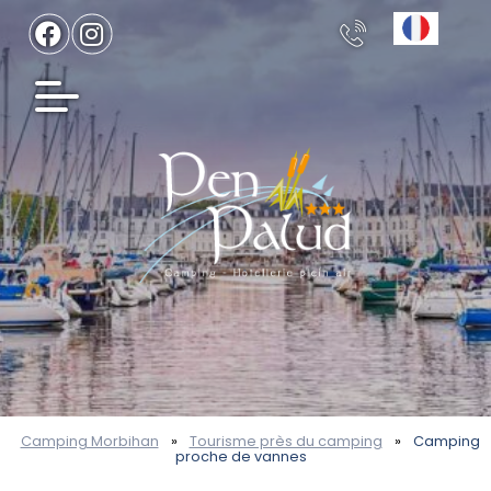
Camping Morbihan
»
Tourisme près du camping
»
Camping
proche de vannes