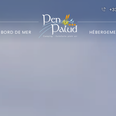
+3
BORD DE MER
HÉBERGEME