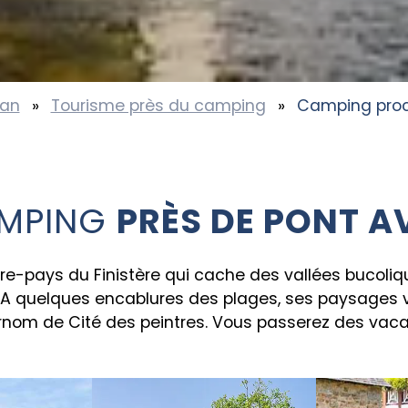
han
»
Tourisme près du camping
»
Camping proc
MPING
PRÈS DE PONT A
ère-pays du Finistère qui cache des vallées bucoli
en. A quelques encablures des plages, ses paysages v
urnom de Cité des peintres. Vous passerez des va