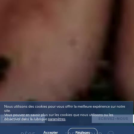
Nous utilisons des cookies pour vous offrir la meilleure expérience sur notre
site.
Vous pouvez en savoir plus sur les cookies que nous utilisons ou les
+33 (0)2 97 82 94 56
ECRIVEZ-NOUS
désactiver dans la rubrique
paramètres
.
Accepter
Réglages