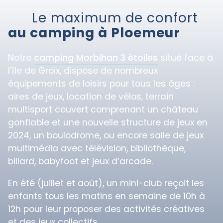
Le maximum de confort
au camping à Ploemeur
Notre
camping Morbihan 3 étoiles
situé face à
l’île de Groix, dispose de nombreux
équipements de loisirs pour tous les âges :
aires de jeux, location de vélos, terrain
multisport couvert comprenant un château
gonflable et une nouvelle structure de jeux en
2024, un boulodrome, ou encore salle de jeux
multimédia avec télévision, bibliothèque,
billard, babyfoot et jeux d’arcade.
En été (juillet et août), un mini-club reçoit les
enfants tous les matins en semaine de 10h à
12h pour leur proposer des activités créatives
et des jeux collectifs.