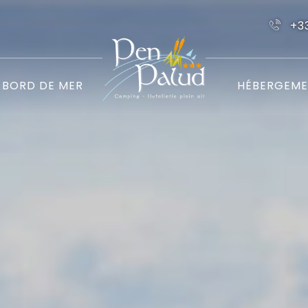
+3
BORD DE MER
HÉBERGEME