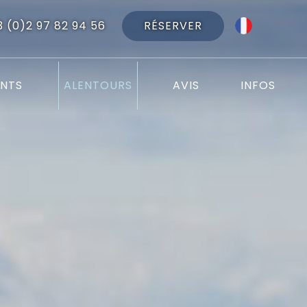
RÉSERVER
3 (0)2 97 82 94 56
NTS
ALENTOURS
AVIS
INFOS