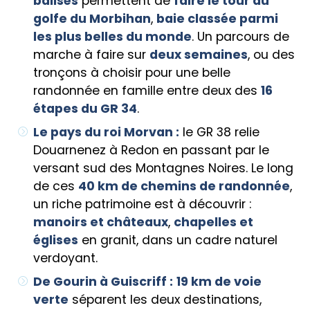
balisés
permettent de
faire le tour du
golfe du Morbihan
,
baie classée parmi
les plus belles du monde
. Un parcours de
marche à faire sur
deux semaines
, ou des
tronçons à choisir pour une belle
randonnée en famille entre deux des
16
étapes du GR 34
.
Le pays du roi Morvan :
le GR 38 relie
Douarnenez à Redon en passant par le
versant sud des Montagnes Noires. Le long
de ces
40 km de chemins de randonnée
,
un riche patrimoine est à découvrir :
manoirs et châteaux
,
chapelles et
églises
en granit, dans un cadre naturel
verdoyant.
De Gourin à Guiscriff :
19 km de voie
verte
séparent les deux destinations,