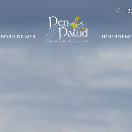
+3
BORD DE MER
HÉBERGEME